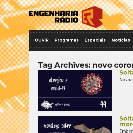
OUVIR
Programas
Especiais
Notícias
Tag Archives:
novo coro
Solt
Novas 
Solt
mor
Embirr