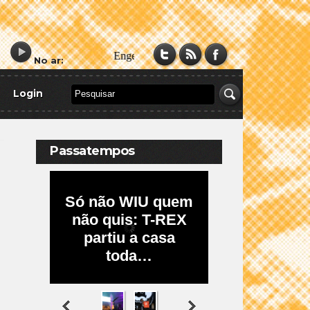
No ar:
Login
Passatempos