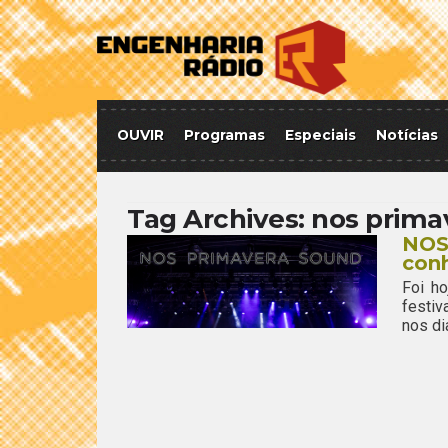
OUVIR
Programas
Especiais
Notícias
Tag Archives:
nos prima
NOS 
con
Foi h
festiv
nos di