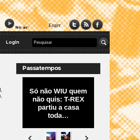
No ar:
Login
Passatempos
,
,