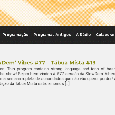
Programação
Programas Antigos
A Rádio
Colaborar
wDem’ Vibes #77 – Tábua Mista #13
ion: This program contains strong language and tons of bass
 the show! Sejam bem-vindos à #77 sessão da SlowDem’ Vibes
ma semana repleta de sonoridades que não vão querer perder! 
ição da Tábua Mista estreia nomes […]