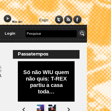
No ar:
Login
Passatempos
,
!
A