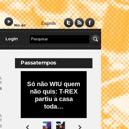
No ar:
Login
Passatempos
,
!
a
,
!
o