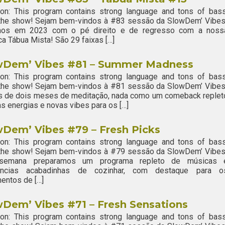
ion: This program contains strong language and tons of bass
 the show! Sejam bem-vindos à #83 sessão da SlowDem’ Vibes
mos em 2023 com o pé direito e de regresso com a noss
ca Tábua Mista! São 29 faixas […]
wDem’ Vibes #81 – Summer Madness
ion: This program contains strong language and tons of bass
 the show! Sejam bem-vindos à #81 sessão da SlowDem’ Vibes
s de dois meses de meditação, nada como um comeback replet
s energias e novas vibes para os […]
Dem’ Vibes #79 – Fresh Picks
ion: This program contains strong language and tons of bass
 the show! Sejam bem-vindos à #79 sessão da SlowDem’ Vibes
semana preparamos um programa repleto de músicas 
ências acabadinhas de cozinhar, com destaque para o
entos de […]
Dem’ Vibes #71 – Fresh Sensations
ion: This program contains strong language and tons of bass