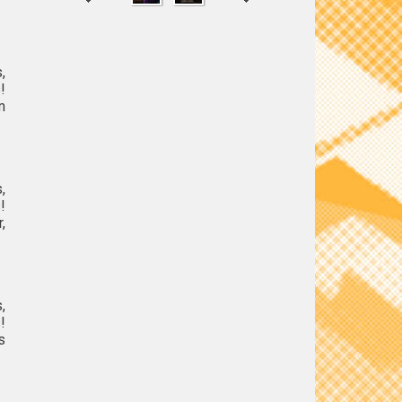
,
SHARE
TWEET
!
m
,
!
,
,
!
s