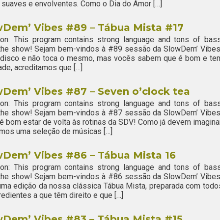
 suaves e envolventes. Como o Dia do Amor […]
wDem’ Vibes #89 – Tábua Mista #17
ion: This program contains strong language and tons of bass
 the show! Sejam bem-vindos à #89 sessão da SlowDem’ Vibes
o disco e não toca o mesmo, mas vocês sabem que é bom e te
ade, acreditamos que […]
Dem’ Vibes #87 – Seven o’clock tea
ion: This program contains strong language and tons of bass
 the show! Sejam bem-vindos à #87 sessão da SlowDem’ Vibes
 bom estar de volta às rotinas da SDV! Como já devem imaginar
mos uma seleção de músicas […]
wDem’ Vibes #86 – Tábua Mista 16
ion: This program contains strong language and tons of bass
 the show! Sejam bem-vindos à #86 sessão da SlowDem’ Vibes
ma edição da nossa clássica Tábua Mista, preparada com todo
redientes a que têm direito e que […]
wDem’ Vibes #83 – Tábua Mista #15