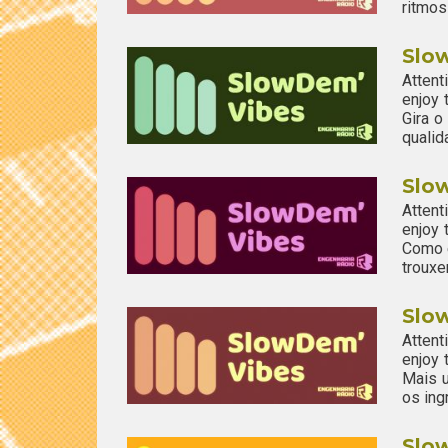
ritmos
Slo
Attent
enjoy
Gira 
qualid
Slow
Attent
enjoy
Como é
trouxe
Slo
Attent
enjoy
Mais u
os ing
Slo