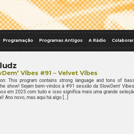
Programação
Programas Antigos
A Rádio
Colaborar
hludz
Dem’ Vibes #91 – Velvet Vibes
ion: This program contains strong language and tons of bass
 the show! Sejam bem-vindos à #91 sessão da SlowDem’ Vibes
os em 2025 com tudo e isso significa mais uma grande seleçã
l! Ano novo, mas aqui há algo […]