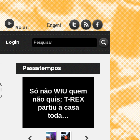
No ar:
Login
Passatempos
,
!
o