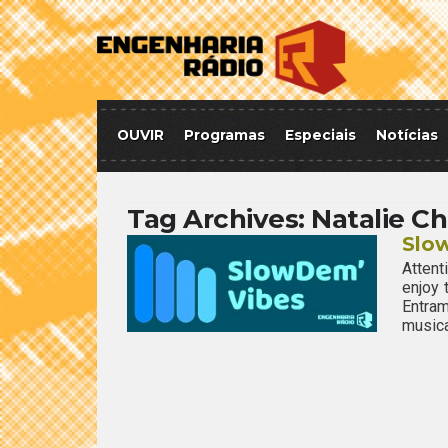
OUVIR
Programas
Especiais
Notícias
Tag Archives:
Natalie C
Slow
Attent
enjoy
Entram
musica