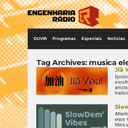
OUVIR
Programas
Especiais
Notícias
Tag Archives:
musica el
Jiā 
Episód
escol
artis
tradic
Slow
Attent
enjoy
Mais u