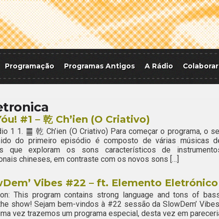
Programação
Programas Antigos
A Rádio
Colaborar
etronica
Yóu! #1 – 乾 Ch’ien (O Criativo)
io 1 1. ䷀ 乾 Ch’ien (O Criativo) Para começar o programa, o se
hido do primeiro episódio é composto de várias músicas d
tas que exploram os sons característicos de instrumento
ionais chineses, em contraste com os novos sons […]
Dem’ Vibes #22 – ft. Elemento Eletrónico
ion: This program contains strong language and tons of bass
 the show! Sejam bem-vindos à #22 sessão da SlowDem’ Vibes
ma vez trazemos um programa especial, desta vez em pareceri