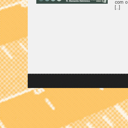
com o
[…]