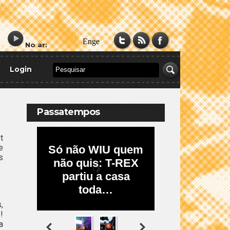
No ar:
Login
Passatempos
t
e
s
,
!
a