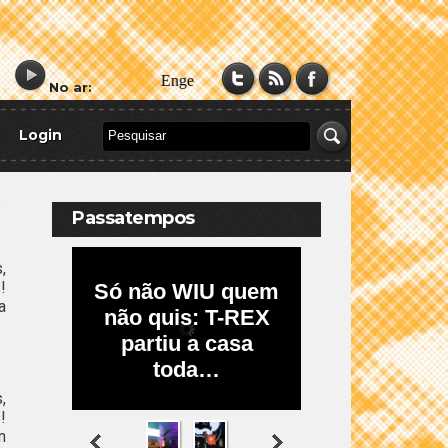
No ar:
Login
Passatempos
,
!
a
,
!
m