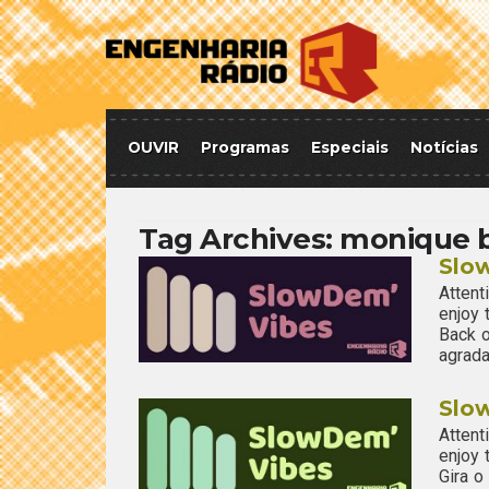
OUVIR
Programas
Especiais
Notícias
Tag Archives:
monique 
Slo
Attent
enjoy
Back o
agrada
Slo
Attent
enjoy
Gira 