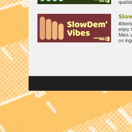
qualid
Slo
Attent
enjoy
Mais u
os ing