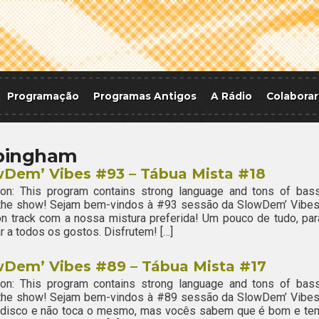
Programação
Programas Antigos
A Rádio
Colaborar
bingham
wDem’ Vibes #93 – Tábua Mista #18
ion: This program contains strong language and tons of bass
 the show! Sejam bem-vindos à #93 sessão da SlowDem’ Vibes
n track com a nossa mistura preferida! Um pouco de tudo, par
r a todos os gostos. Disfrutem! […]
wDem’ Vibes #89 – Tábua Mista #17
ion: This program contains strong language and tons of bass
 the show! Sejam bem-vindos à #89 sessão da SlowDem’ Vibes
o disco e não toca o mesmo, mas vocês sabem que é bom e te