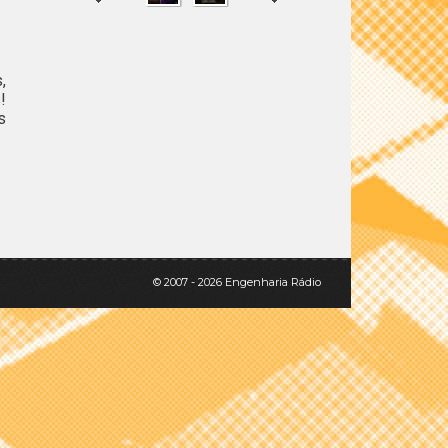
,
SHARE
TWEET
!
s
© 2007 - 2026 Engenharia Rádio