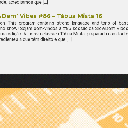
ade, acreditamos que […]
wDem’ Vibes #86 – Tábua Mista 16
ion: This program contains strong language and tons of bass
 the show! Sejam bem-vindos à #86 sessão da SlowDem’ Vibes
ma edição da nossa clássica Tábua Mista, preparada com todo
redientes a que têm direito e que […]