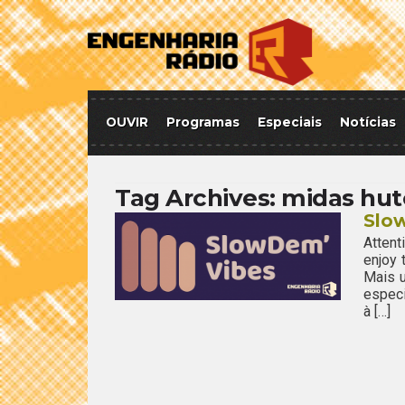
OUVIR
Programas
Especiais
Notícias
Tag Archives:
midas hut
Slow
Attent
enjoy
Mais u
espec
à […]