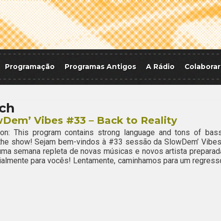
Programação
Programas Antigos
A Rádio
Colaborar
ch
Dem’ Vibes #33 – Back to Reality
ion: This program contains strong language and tons of bass
 the show! Sejam bem-vindos à #33 sessão da SlowDem’ Vibes
ma semana repleta de novas músicas e novos artista preparad
ialmente para vocês! Lentamente, caminhamos para um regress