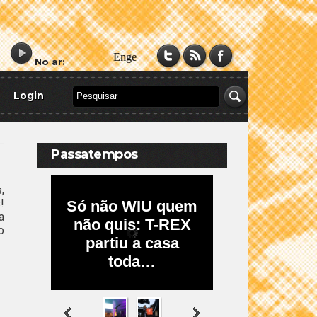
No ar:
Login
Passatempos
,
!
a
o