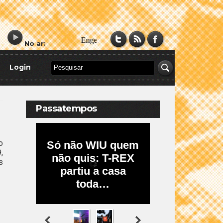
No ar:
Login
Passatempos
o
,
s