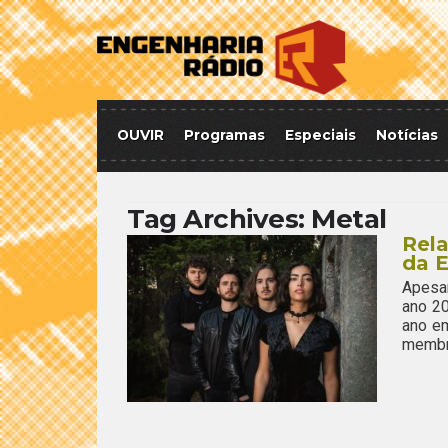
OUVIR
Programas
Especiais
Notícias
Tag Archives:
Metal
Rela
da E
Apesar
ano 20
ano em
membr