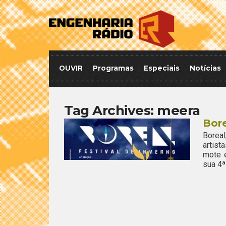
OUVIR
Programas
Especiais
Notícias
Tag Archives:
meera
Bore
Boreal
artist
mote e
sua 4ª