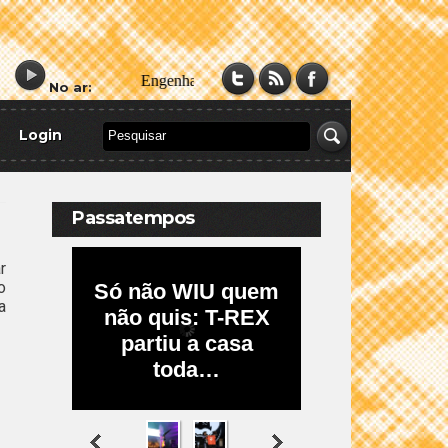
No ar:
Login
Passatempos
r
o
a