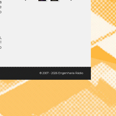
a
e
o
SHARE
TWEET
,
!
o
© 2007 - 2026 Engenharia Rádio