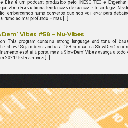
ce Bits é um podcast produzido pelo INESC TEC e Engenhari
 que aborda as últimas tendências de ciência e tecnologia. Nest
dio, embarcamos numa conversa que nos vai levar para debaix
a, rumo ao mar profundo – mas […]
wDem’ Vibes #58 – Nu-Vibes
ion: This program contains strong language and tons of bass
 the show! Sejam bem-vindos à #58 sessão da SlowDem’ Vibes
inamento está ai à porta, mas a SlowDem’ Vibes avança a todo 
ra 2021! Esta semana […]