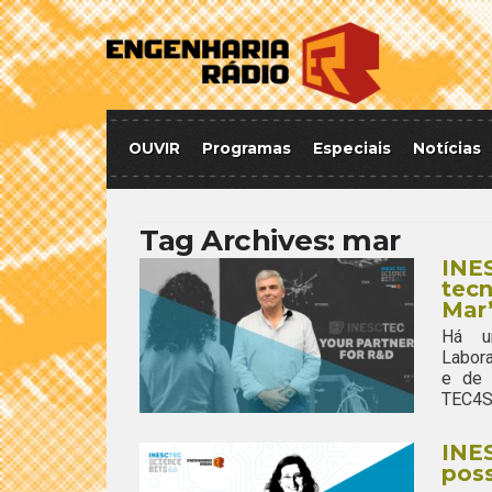
OUVIR
Programas
Especiais
Notícias
Tag Archives:
mar
INES
tecn
Mar”
Há um
Labora
e de 
TEC4SE
INES
poss