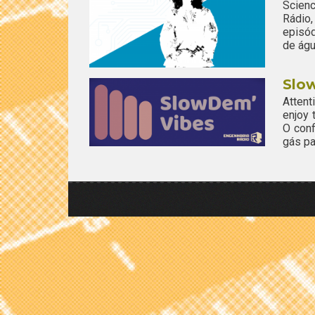
Scien
Rádio,
episó
de águ
Slo
Attent
enjoy
O conf
gás pa