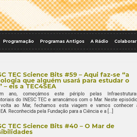
Programação
Programas Antigos
A Rádio
Colaborar
C TEC Science Bits #59 – Aqui faz-se “a
ologia que alguém usará para estudar o
 – eis a TEC4SEA
 ano, começámos este périplo pelas Infraestrutura
toriais do INESC TEC e arrancámos com o Mar. Neste episódio
volta ao Mar, fechamos esta viagem e vamos conhecer 
A. Reconhecida pela Fundação para a Ciência e a […]
C TEC Science Bits #40 – O Mar de
ibilidades