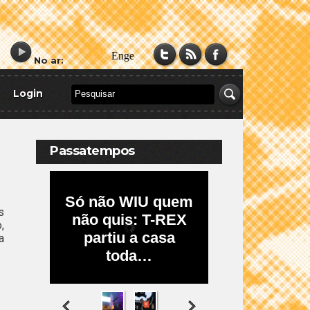
No ar:
Login
Passatempos
s
,
a