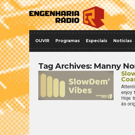
OUVIR
Programas
Especiais
Notícias
Tag Archives:
Manny No
Slow
Coa
Attent
enjoy
Hoje 
às ori