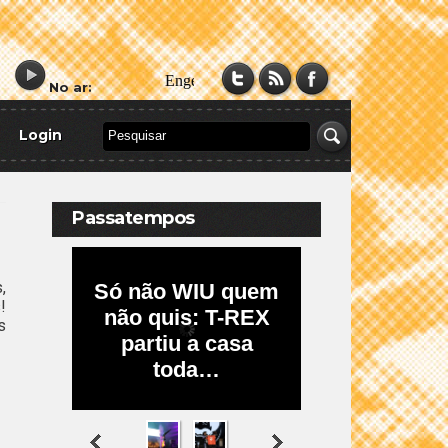
No ar:
Login
Passatempos
,
!
s