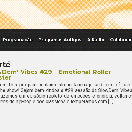
Programação
Programas Antigos
A Rádio
Colaborar
rté
Dem’ Vibes #29 – Emotional Roller
ster
ion: This program contains strong language and tons of bass
 the show! Sejam bem-vindos à #29 sessão da SlowDem’ Vibes
trazemos um episódio repleto de emoções e energia, voltamo
gens do hip-hop e dos clássicos e temperamos com […]