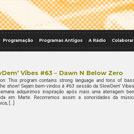
Programação
Programas Antigos
A Rádio
Colaborar
wDem’ Vibes #63 – Dawn N Below Zero
ion: This program contains strong language and tons of bass
 the show! Sejam bem-vindos à #63 sessão da SlowDem’ Vibes
semana adquirimos inspiração após mais uma aterragem be
ida em Marte. Recorremos assim a sonoridades da músic
ica, […]