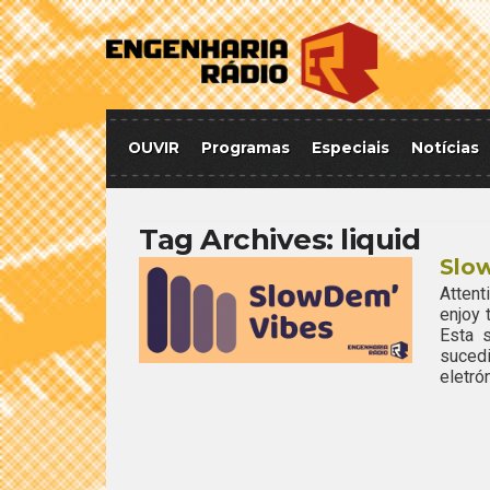
OUVIR
Programas
Especiais
Notícias
Tag Archives:
liquid
Slo
Attent
enjoy
Esta 
suced
eletrón