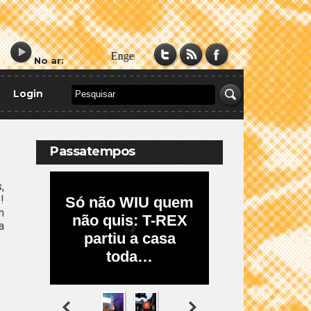
No ar:
Login
Passatempos
,
!
m
a