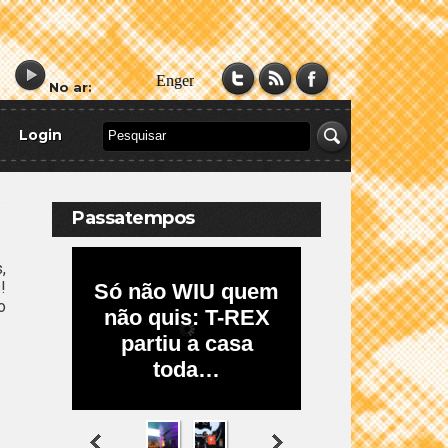
No ar:
Login
Passatempos
,
!
o