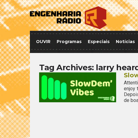
OUVIR
Programas
Especiais
Notícias
Tag Archives:
larry hear
Slo
Attent
enjoy
Depoi
de boa