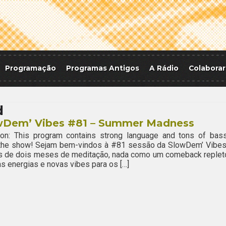
Programação
Programas Antigos
A Rádio
Colaborar
d
wDem’ Vibes #81 – Summer Madness
ion: This program contains strong language and tons of bass
 the show! Sejam bem-vindos à #81 sessão da SlowDem’ Vibes
s de dois meses de meditação, nada como um comeback replet
s energias e novas vibes para os […]