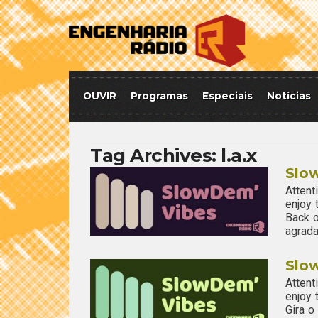
OUVIR
Programas
Especiais
Notícias
Tag Archives:
l.a.x
Slo
Attent
enjoy
Back o
agrada
Slo
Attent
enjoy
Gira 