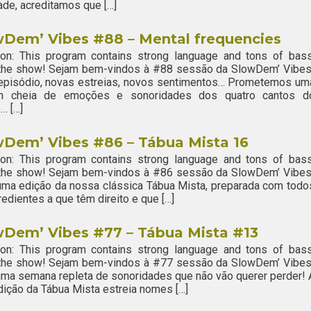
ade, acreditamos que […]
wDem’ Vibes #88 – Mental frequencies
ion: This program contains strong language and tons of bass
 the show! Sejam bem-vindos à #88 sessão da SlowDem’ Vibes
episódio, novas estreias, novos sentimentos… Prometemos um
m cheia de emoções e sonoridades dos quatro cantos d
… […]
wDem’ Vibes #86 – Tábua Mista 16
ion: This program contains strong language and tons of bass
 the show! Sejam bem-vindos à #86 sessão da SlowDem’ Vibes
ma edição da nossa clássica Tábua Mista, preparada com todo
redientes a que têm direito e que […]
wDem’ Vibes #77 – Tábua Mista #13
ion: This program contains strong language and tons of bass
 the show! Sejam bem-vindos à #77 sessão da SlowDem’ Vibes
ma semana repleta de sonoridades que não vão querer perder! 
ição da Tábua Mista estreia nomes […]