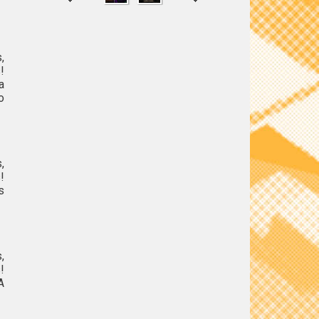
,
SHARE
TWEET
!
a
o
,
!
s
,
!
A