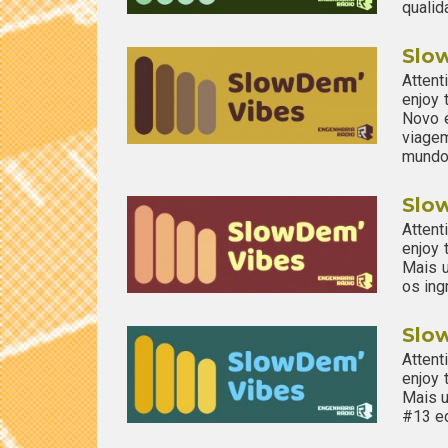
qualid
Slo
Attent
enjoy
Novo 
viage
mundo
Slo
Attent
enjoy
Mais u
os ing
Slo
Attent
enjoy
Mais u
#13 ed