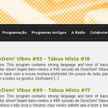
Programação
Programas Antigos
A Rádio
Colaborar
wDem’ Vibes #93 – Tábua Mista #18
ion: This program contains strong language and tons of bass
 the show! Sejam bem-vindos à #93 sessão da SlowDem’ Vibes
n track com a nossa mistura preferida! Um pouco de tudo, par
r a todos os gostos. Disfrutem! […]
wDem’ Vibes #89 – Tábua Mista #17
ion: This program contains strong language and tons of bass
 the show! Sejam bem-vindos à #89 sessão da SlowDem’ Vibes
o disco e não toca o mesmo, mas vocês sabem que é bom e te