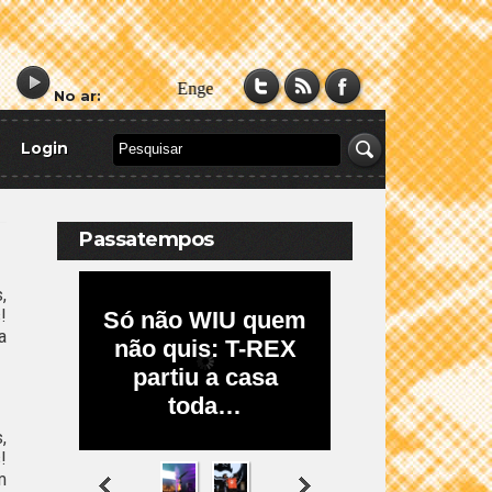
No ar:
Login
Passatempos
,
!
a
,
!
m