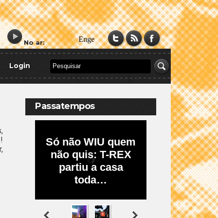
No ar:
Login
Passatempos
,
!
,