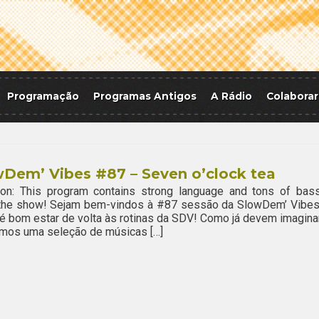
Programação
Programas Antigos
A Rádio
Colaborar
Dem’ Vibes #87 – Seven o’clock tea
ion: This program contains strong language and tons of bass
 the show! Sejam bem-vindos à #87 sessão da SlowDem’ Vibes
 bom estar de volta às rotinas da SDV! Como já devem imaginar
mos uma seleção de músicas […]