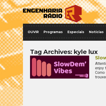
OUVIR
Programas
Especiais
Notícias
Tag Archives:
kyle lux
Slow
Attent
enjoy
Como é
trouxe