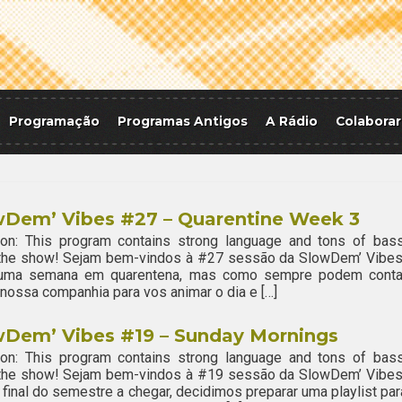
Programação
Programas Antigos
A Rádio
Colaborar
wDem’ Vibes #27 – Quarentine Week 3
ion: This program contains strong language and tons of bass
 the show! Sejam bem-vindos à #27 sessão da SlowDem’ Vibes
uma semana em quarentena, mas como sempre podem conta
nossa companhia para vos animar o dia e […]
wDem’ Vibes #19 – Sunday Mornings
ion: This program contains strong language and tons of bass
 the show! Sejam bem-vindos à #19 sessão da SlowDem’ Vibes
final do semestre a chegar, decidimos preparar uma playlist par