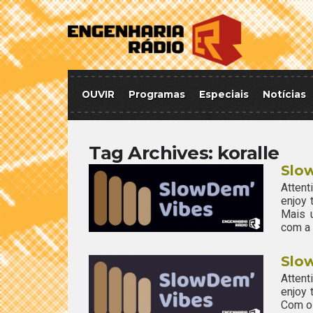
OUVIR
Programas
Especiais
Notícias
Tag Archives:
koralle
Slo
Attent
enjoy
Mais 
com a 
Slo
Attent
enjoy
Com o 