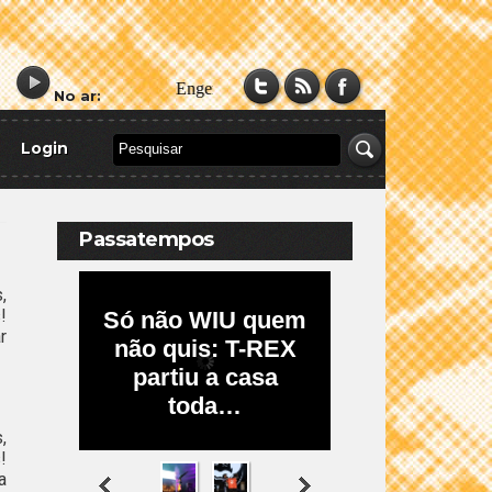
No ar:
Login
Passatempos
,
!
r
,
!
a