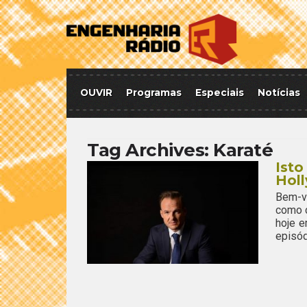
OUVIR
Programas
Especiais
Notícias
Tag Archives:
Karaté
Isto
Hol
Bem-vi
como c
hoje e
episód