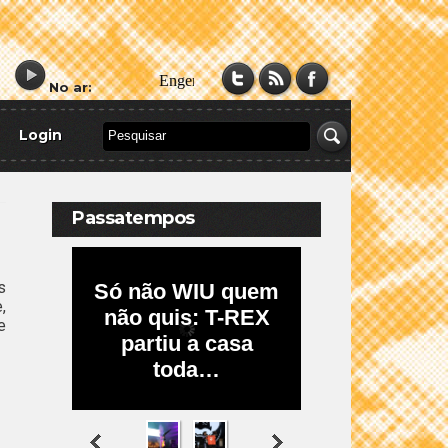
No ar:
Login
Passatempos
s
,
e