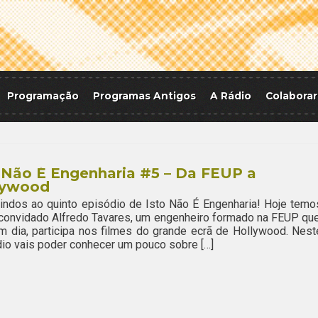
Programação
Programas Antigos
A Rádio
Colaborar
 Não É Engenharia #5 – Da FEUP a
lywood
ndos ao quinto episódio de Isto Não É Engenharia! Hoje temo
onvidado Alfredo Tavares, um engenheiro formado na FEUP que
m dia, participa nos filmes do grande ecrã de Hollywood. Nest
io vais poder conhecer um pouco sobre […]