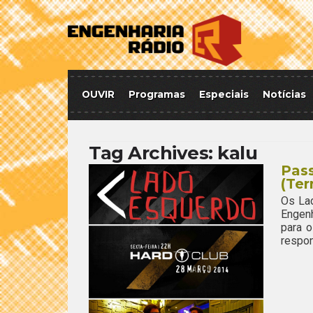
OUVIR
Programas
Especiais
Notícias
Tag Archives:
kalu
Pas
(Te
Os Lad
Engenh
para o
respon