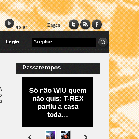
No ar:
Login
Passatempos
A
o
a