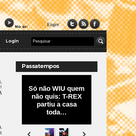
No ar:
Login
Passatempos
,
!
A
,
s