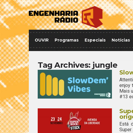
OUVIR
Programas
Especiais
Notícias
Tag Archives:
jungle
Slo
Attent
enjoy
Mais u
#13 ed
Supe
orig
Está d
Super