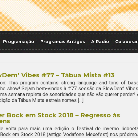
Programação
Programas Antigos
A Rádio
Colaborar
wDem’ Vibes #77 – Tábua Mista #13
ion: This program contains strong language and tons of bass
 the show! Sejam bem-vindos à #77 sessão da SlowDem’ Vibes
ma semana repleta de sonoridades que não vão querer perder! 
ição da Tábua Mista estreia nomes […]
r Bock em Stock 2018 – Regresso às
ens
e volta para mais uma edição o festival de inverno lisboeta
 Bock em Stock 2018 (antigo Vodafone Mexefest) nos próximo