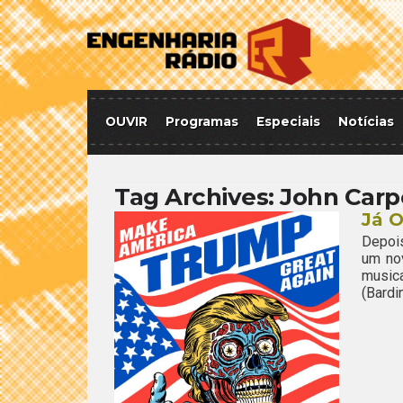
OUVIR
Programas
Especiais
Notícias
Tag Archives:
John Carp
Já O
Depois
um no
musica
(Bardi