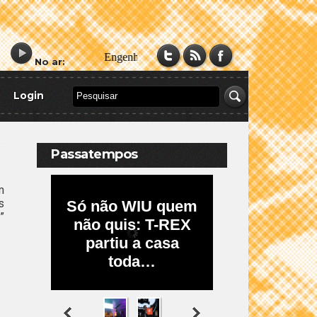
No ar:
Login
Passatempos
m
s
”