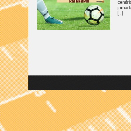
cenári
jornad
[…]