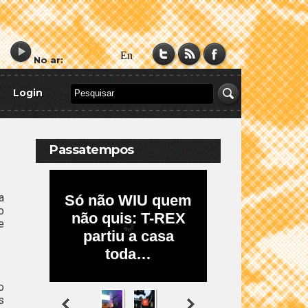
No ar:
Login
Passatempos
a
o
e
o
s