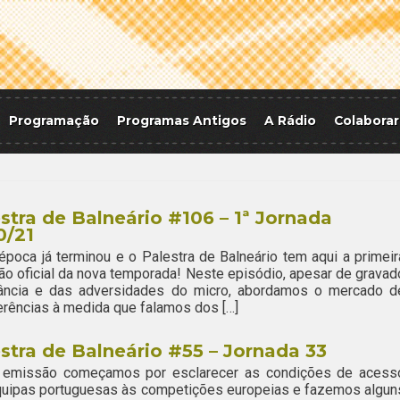
Programação
Programas Antigos
A Rádio
Colaborar
stra de Balneário #106 – 1ª Jornada
0/21
época já terminou e o Palestra de Balneário tem aqui a primeir
o oficial da nova temporada! Neste episódio, apesar de gravad
tância e das adversidades do micro, abordamos o mercado d
erências à medida que falamos dos […]
stra de Balneário #55 – Jornada 33
 emissão começamos por esclarecer as condições de acess
quipas portuguesas às competições europeias e fazemos algun