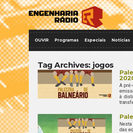
OUVIR
Programas
Especiais
Notícias
Tag Archives:
jogos
Pale
202
A pré-
emissã
à dis
transf
Pale
Nesta
das e