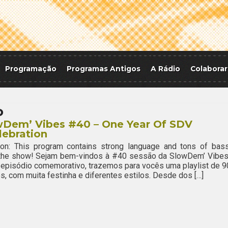
Programação
Programas Antigos
A Rádio
Colaborar
o
wDem’ Vibes #40 – One Year Of SDV
lebration
ion: This program contains strong language and tons of bass
 the show! Sejam bem-vindos à #40 sessão da SlowDem’ Vibes
episódio comemorativo, trazemos para vocês uma playlist de 9
s, com muita festinha e diferentes estilos. Desde dos […]