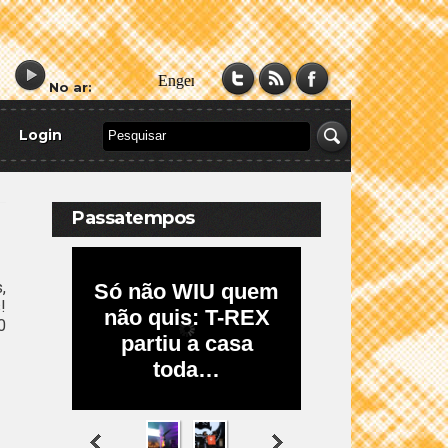
No ar:
Login
Passatempos
,
!
0