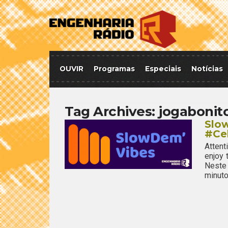
OUVIR
Programas
Especiais
Notícias
Tag Archives:
jogabonit
Slo
#Ce
Attent
enjoy
Neste 
minuto