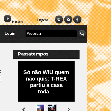
No ar:
Login
Passatempos
o
o
a
o