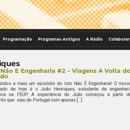
Programação
Programas Antigos
A Rádio
Colaborar
iques
 Não É Engenharia #2 – Viagens À Volta d
do
indos a mais um episódio do Isto Não É Engenharia! O noss
dado de hoje é o João Henriques, estudante de engenhari
ica na FEUP. A experiência do João começou a partir d
o que saiu de Portugal com apenas […]