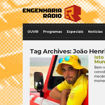
OUVIR
Programas
Especiais
Notícias
Tag Archives:
João Henr
Isto
Mun
Bem-v
convi
mecân
moment