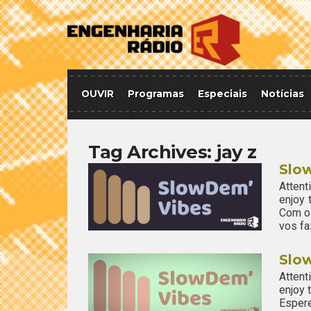
OUVIR
Programas
Especiais
Notícias
Tag Archives:
jay z
Slo
Attent
enjoy
Com o 
vos fa
Slo
Attent
enjoy
Esper