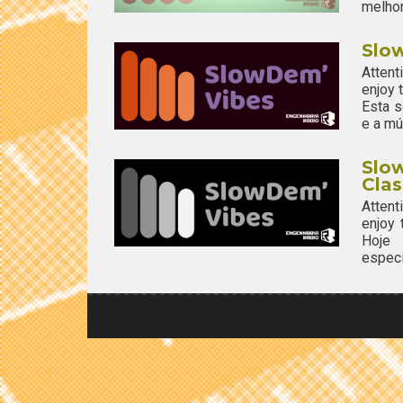
melhor
Slow
Attent
enjoy
Esta s
e a mú
Slo
Clas
Attent
enjoy
Hoje 
especi