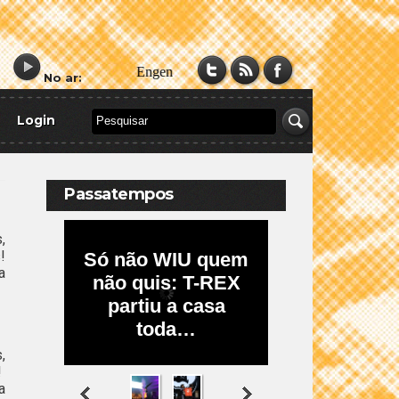
No ar:
Login
Passatempos
,
!
a
,
!
a