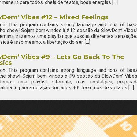
 maneira para todos, cheia de festas, boas energias […]
Dem’ Vibes #12 – Mixed Feelings
ion: This program contains strong language and tons of bass
 the show! Sejam bem-vindos à #12 sessão da SlowDem’ Vibes
emana trazemos uma playlist que suscita diferentes sensaçõe
sica é isso mesmo, a libertação do ser, […]
wDem’ Vibes #9 – Lets Go Back To The
sics
ion: This program contains strong language and tons of bass
 the show! Sejam bem-vindos à #9 sessão da SlowDem’ Vibes
temos uma playlist diferente, mas nostálgica, preparad
almente para a geração dos anos 90! Trazemos de volta os […]