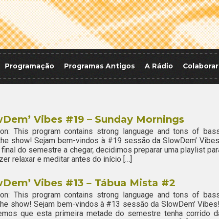
Programação
Programas Antigos
A Rádio
Colaborar
wDem’ Vibes #19 – Sunday Mornings
ion: This program contains strong language and tons of bass
 the show! Sejam bem-vindos à #19 sessão da SlowDem’ Vibes
final do semestre a chegar, decidimos preparar uma playlist par
zer relaxar e meditar antes do início […]
wDem’ Vibes #13 – Tábua Mista #2
ion: This program contains strong language and tons of bass
 the show! Sejam bem-vindos à #13 sessão da SlowDem’ Vibes
emos que esta primeira metade do semestre tenha corrido d