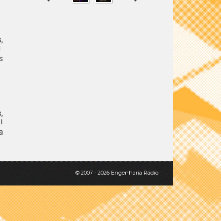
,
SHARE
TWEET
!
s
,
!
a
© 2007 - 2026 Engenharia Rádio