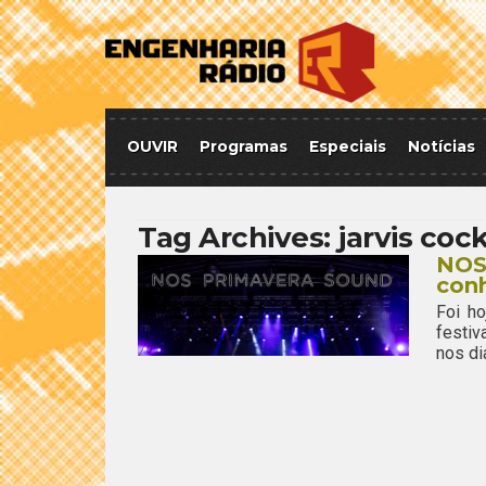
OUVIR
Programas
Especiais
Notícias
Tag Archives:
jarvis coc
NOS 
con
Foi h
festiv
nos di