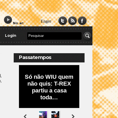
No ar:
Login
Passatempos
,
,