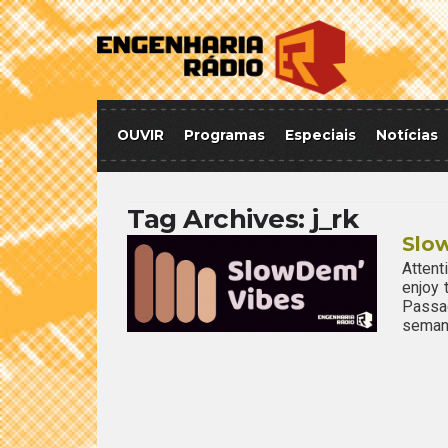
OUVIR
Programas
Especiais
Notícias
Tag Archives:
j_rk
Slo
Attent
enjoy
Passa
semana