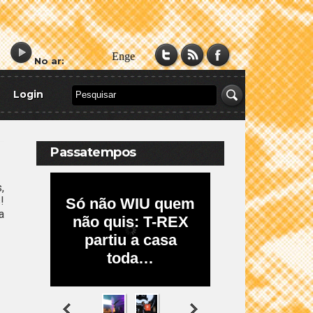
No ar:
Login
Passatempos
,
!
a