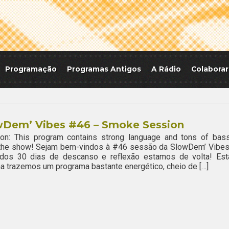
Programação
Programas Antigos
A Rádio
Colaborar
wDem’ Vibes #46 – Smoke Session
ion: This program contains strong language and tons of bass
 the show! Sejam bem-vindos à #46 sessão da SlowDem’ Vibes
dos 30 dias de descanso e reflexão estamos de volta! Est
 trazemos um programa bastante energético, cheio de […]