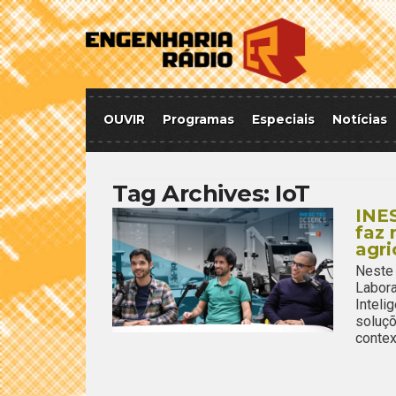
OUVIR
Programas
Especiais
Notícias
Tag Archives:
IoT
INES
faz 
agri
Neste
Labora
Intel
soluç
contex