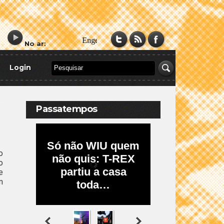
No ar:
Login
Passatempos
o
o
e
m