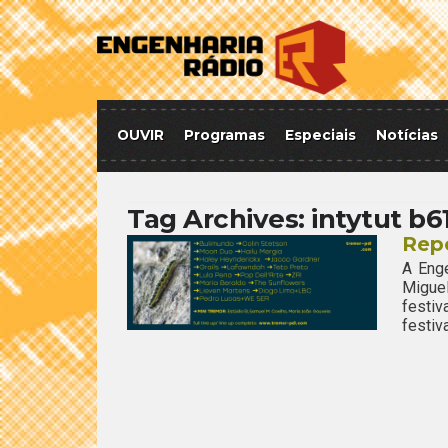
OUVIR
Programas
Especiais
Notícias
Tag Archives:
intytut b6
Repo
A Enge
Migue
festiv
festiv