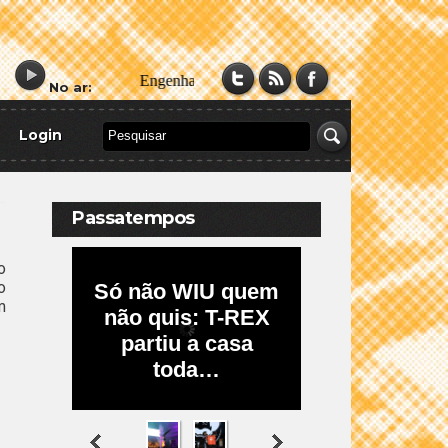
No ar:
Login
Passatempos
o
o
m