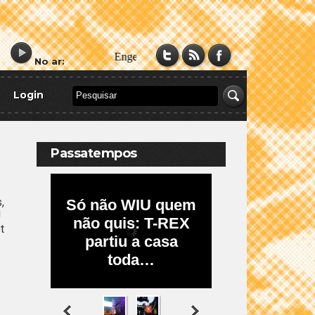
No ar:
Login
Passatempos
,
!
t