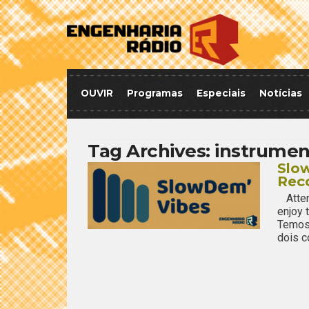
OUVIR
Programas
Especiais
Notícias
Tag Archives:
instrumen
Slo
Rec
Attent
enjoy
Temos
dois c