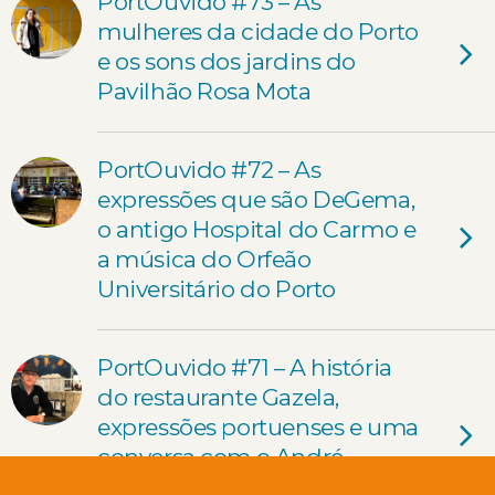
PortOuvido #73 – As
mulheres da cidade do Porto
e os sons dos jardins do
Pavilhão Rosa Mota
PortOuvido #72 – As
expressões que são DeGema,
o antigo Hospital do Carmo e
a música do Orfeão
Universitário do Porto
PortOuvido #71 – A história
do restaurante Gazela,
expressões portuenses e uma
conversa com o André
Amolador