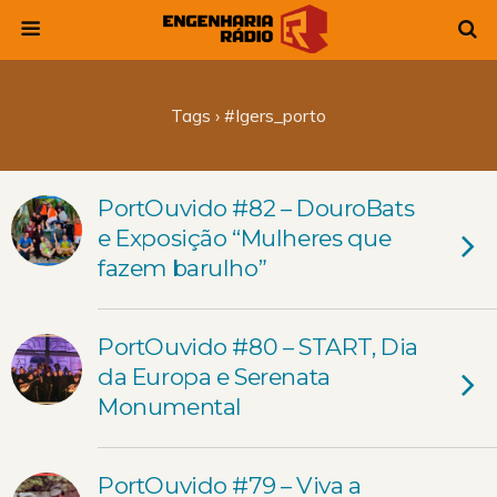
Tags › #igers_porto
PortOuvido #82 – DouroBats
e Exposição “Mulheres que
fazem barulho”
PortOuvido #80 – START, Dia
da Europa e Serenata
Monumental
PortOuvido #79 – Viva a