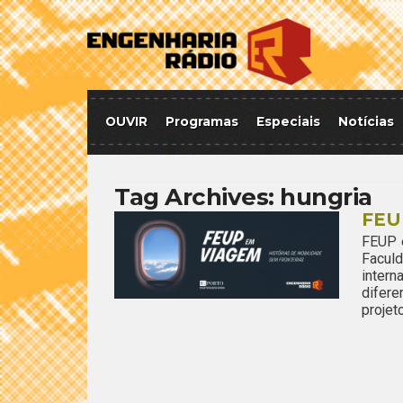
OUVIR
Programas
Especiais
Notícias
Tag Archives:
hungria
FEU
FEUP 
Facul
inter
difere
projet