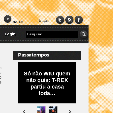
No ar:
Login
Passatempos
a
e
o
e