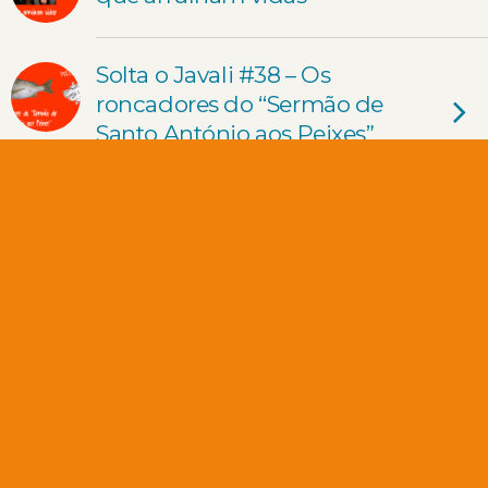
Solta o Javali #38 – Os
roncadores do “Sermão de
Santo António aos Peixes”
Solta o Javali #37 – Escândalo
em jogo de críquete albino
Solta o Javali #36 – Uso mais
ou menos engraçado de
músicas de Phineas e Ferb
Solta o Javali #35 – Conflito
com um dançarino de