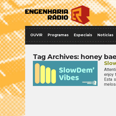
OUVIR
Programas
Especiais
Notícias
Tag Archives:
honey ba
Slo
Attent
enjoy
Esta 
melosa