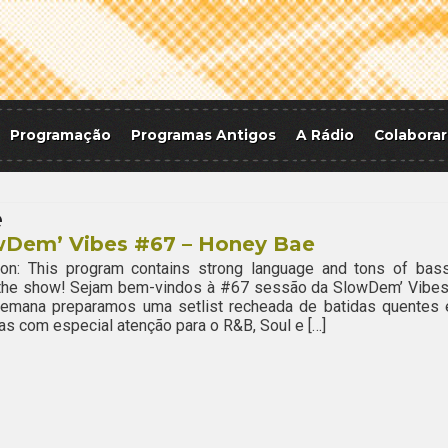
Programação
Programas Antigos
A Rádio
Colaborar
e
wDem’ Vibes #67 – Honey Bae
ion: This program contains strong language and tons of bass
 the show! Sejam bem-vindos à #67 sessão da SlowDem’ Vibes
semana preparamos uma setlist recheada de batidas quentes 
s com especial atenção para o R&B, Soul e […]