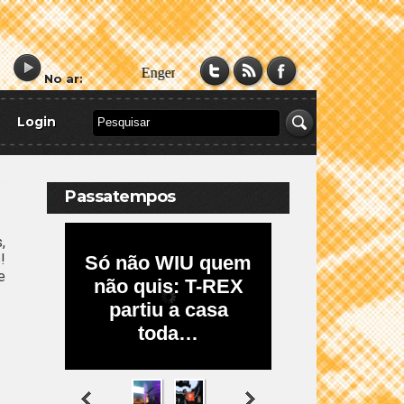
No ar:
Login
Passatempos
,
!
e