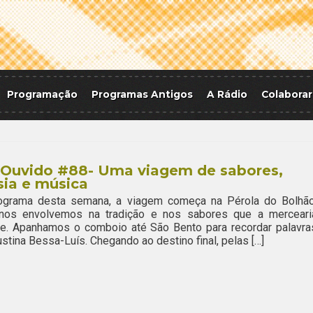
Programação
Programas Antigos
A Rádio
Colaborar
tOuvido #88- Uma viagem de sabores,
ia e música
ograma desta semana, a viagem começa na Pérola do Bolhão
nos envolvemos na tradição e nos sabores que a merceari
ce. Apanhamos o comboio até São Bento para recordar palavra
stina Bessa-Luís. Chegando ao destino final, pelas […]