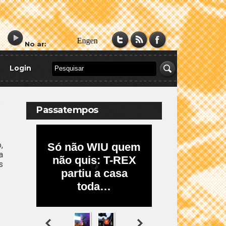
No ar:
Login
Passatempos
,
a
s