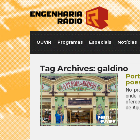
OUVIR
Programas
Especiais
Notícias
Tag Archives:
galdino
Por
poes
No pr
onde 
ofere
de Agu