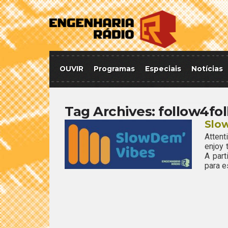
OUVIR
Programas
Especiais
Notícias
Tag Archives:
follow4fo
Slo
Attent
enjoy
A par
para e