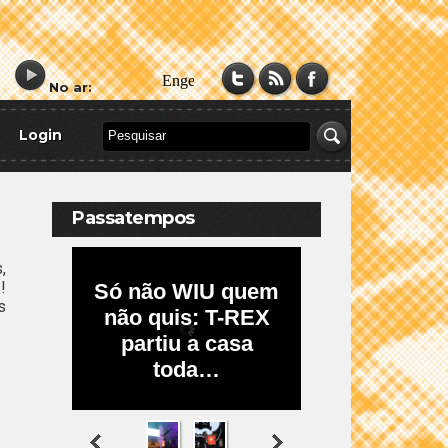
No ar:
Login
Passatempos
,
!
s