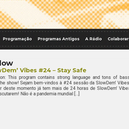
Programação
Programas Antigos
A Rádio
Colaborar
llow
wDem’ Vibes #24 – Stay Safe
ion: This program contains strong language and tons of bass
 the show! Sejam bem-vindos à #24 sessão da SlowDem’ Vibes
tir deste momento já tem mais de 24 horas de SlowDem’ Vibe
scutarem! Não é a pandemia mundial […]