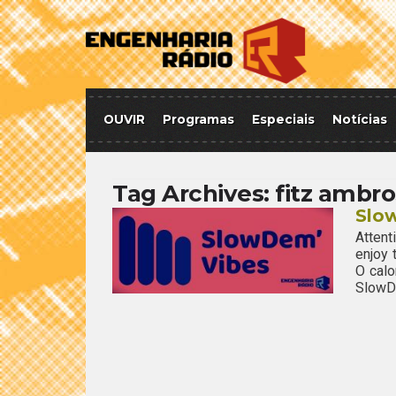
OUVIR
Programas
Especiais
Notícias
Tag Archives:
fitz ambr
Slo
Attent
enjoy
O calo
SlowDe