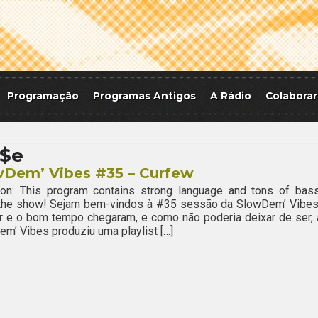
Programação
Programas Antigos
A Rádio
Colaborar
o$e
wDem’ Vibes #35 – Curfew
ion: This program contains strong language and tons of bass
 the show! Sejam bem-vindos à #35 sessão da SlowDem’ Vibes
r e o bom tempo chegaram, e como não poderia deixar de ser, 
m’ Vibes produziu uma playlist […]