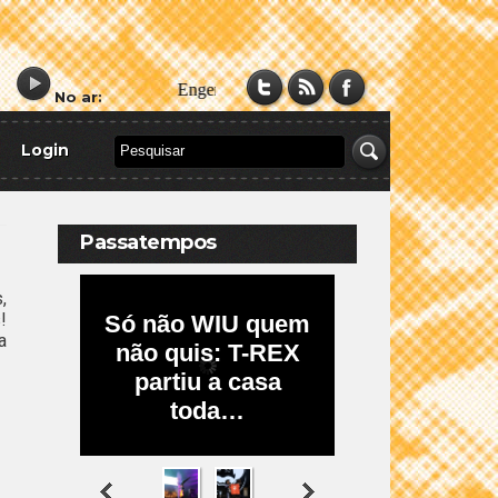
No ar:
Login
Passatempos
,
!
a