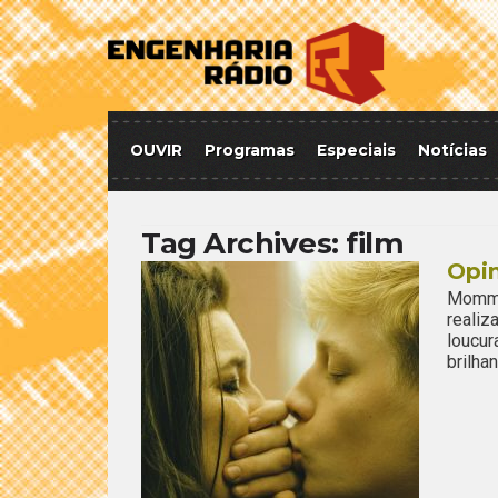
OUVIR
Programas
Especiais
Notícias
Tag Archives:
film
Opi
Mommy
realiz
loucu
brilha