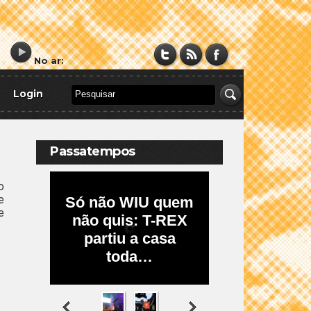
No ar:
Login
Passatempos
o
e
e