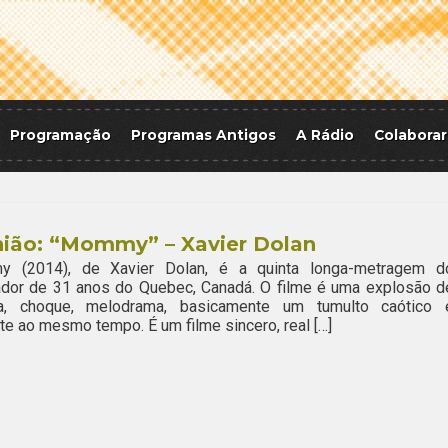
Programação
Programas Antigos
A Rádio
Colaborar
nião: “Mommy” – Xavier Dolan
 (2014), de Xavier Dolan, é a quinta longa-metragem d
ador de 31 anos do Quebec, Canadá. O filme é uma explosão d
ra, choque, melodrama, basicamente um tumulto caótico 
nte ao mesmo tempo. É um filme sincero, real […]