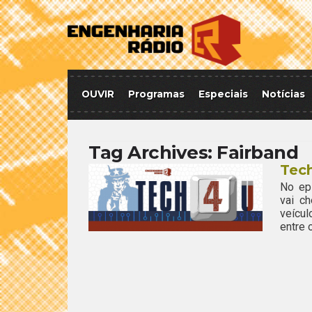
OUVIR
Programas
Especiais
Notícias
Tag Archives:
Fairband
Tech
No ep
vai c
veícul
entre 