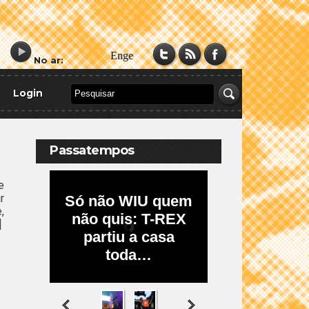
No ar:
Login
Passatempos
e
r
,
]