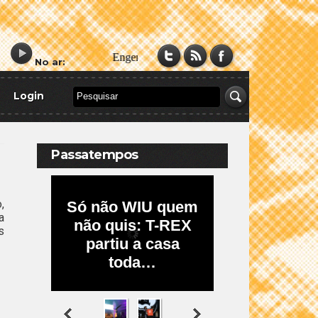
No ar:
Login
Passatempos
,
a
s