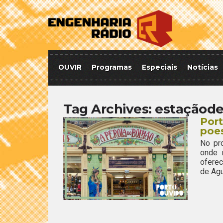
OUVIR
Programas
Especiais
Notícias
Tag Archives:
estaçãod
Por
poes
No pr
onde 
ofere
de Agu