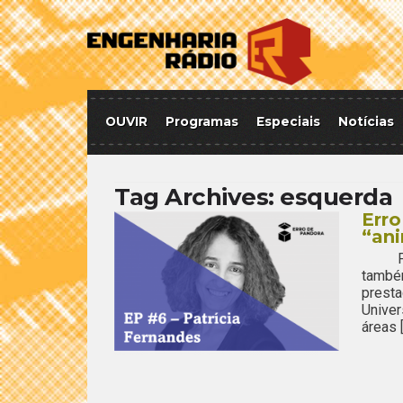
OUVIR
Programas
Especiais
Notícias
Tag Archives:
esquerda
Err
“ani
Patrí
també
prest
Univer
áreas 