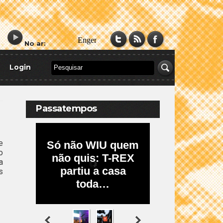
No ar:
Login
Passatempos
e
o
a
s