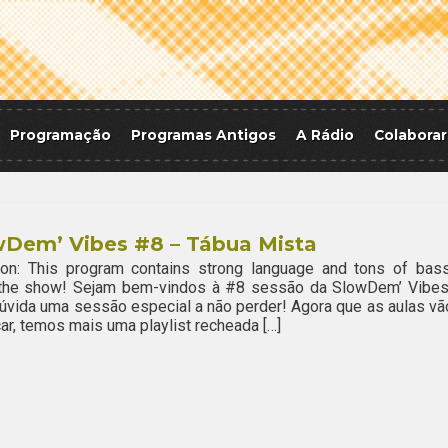
Programação
Programas Antigos
A Rádio
Colaborar
wDem’ Vibes #8 – Tábua Mista
ion: This program contains strong language and tons of bass
 the show! Sejam bem-vindos à #8 sessão da SlowDem’ Vibes
vida uma sessão especial a não perder! Agora que as aulas vã
r, temos mais uma playlist recheada […]