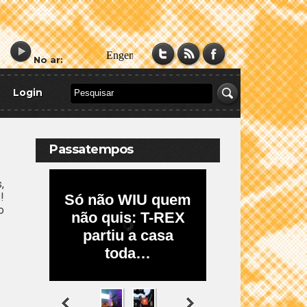
No ar:
Login
Passatempos
,
!
o