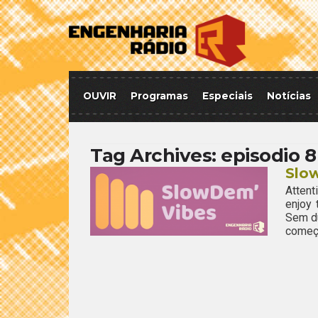
OUVIR
Programas
Especiais
Notícias
Tag Archives:
episodio 8
Slo
Attent
enjoy
Sem dú
começa