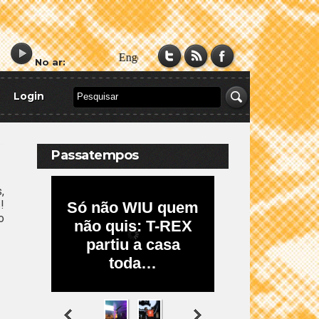
No ar:
Login
Passatempos
,
!
o