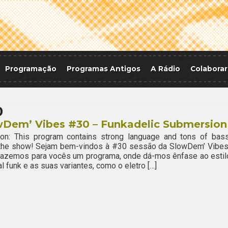
Programação
Programas Antigos
A Rádio
Colaborar
0
wDem’ Vibes #30 – Funkadelic Submersion
ion: This program contains strong language and tons of bass
 the show! Sejam bem-vindos à #30 sessão da SlowDem’ Vibes
razemos para vocês um programa, onde dá-mos ênfase ao estil
l funk e as suas variantes, como o eletro […]