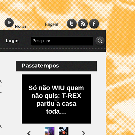
No ar:
Login
Passatempos
,
!
-
,
!