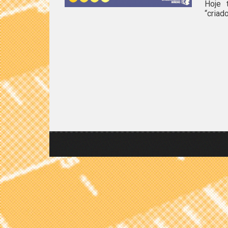
Hoje 
“criad