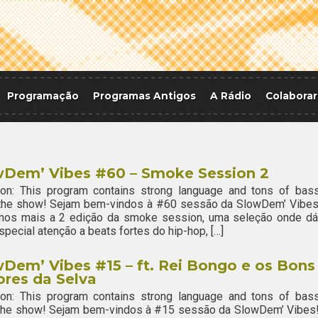
Programação
Programas Antigos
A Rádio
Colaborar
wDem’ Vibes #60 – Smoke Session 2
ion: This program contains strong language and tons of bass
 the show! Sejam bem-vindos à #60 sessão da SlowDem’ Vibes
mos mais a 2 edição da smoke session, uma seleção onde dá
pecial atenção a beats fortes do hip-hop, […]
Dem’ Vibes #15 – ft. Rei Bongo e os Bons
res da Selva
ion: This program contains strong language and tons of bass
 the show! Sejam bem-vindos à #15 sessão da SlowDem’ Vibes