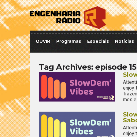
OUVIR
Programas
Especiais
Notícias
Tag Archives:
episode 15
Slo
Attent
enjoy
Traze
mos es
Slow
Sabo
Attent
enjoy