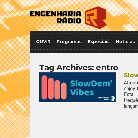
OUVIR
Programas
Especiais
Notícias
Tag Archives:
entro
Slow
Attent
enjoy
Esta 
frequ
lançam