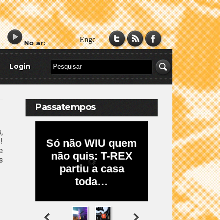
No ar:
Login
Passatempos
,
!
e
s