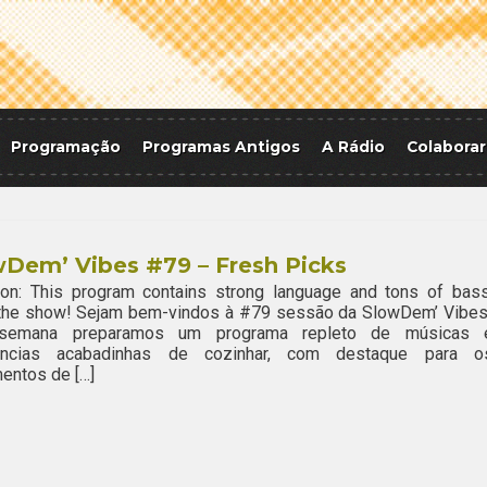
Programação
Programas Antigos
A Rádio
Colaborar
Dem’ Vibes #79 – Fresh Picks
ion: This program contains strong language and tons of bass
 the show! Sejam bem-vindos à #79 sessão da SlowDem’ Vibes
semana preparamos um programa repleto de músicas 
ências acabadinhas de cozinhar, com destaque para o
entos de […]