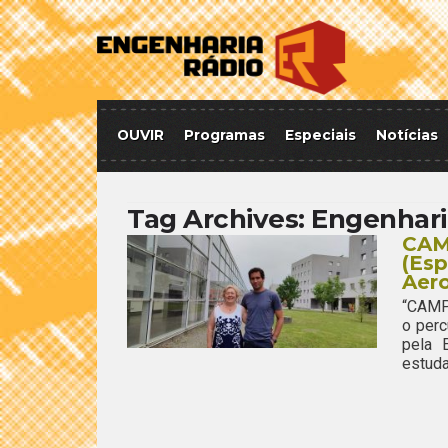
OUVIR
Programas
Especiais
Notícias
Tag Archives:
Engenhari
CAM
(Esp
Aero
“CAMP
o per
pela 
estuda