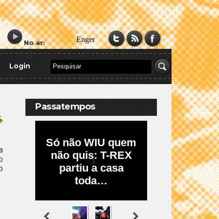
No ar:
Login
Passatempos
4
a
o
o