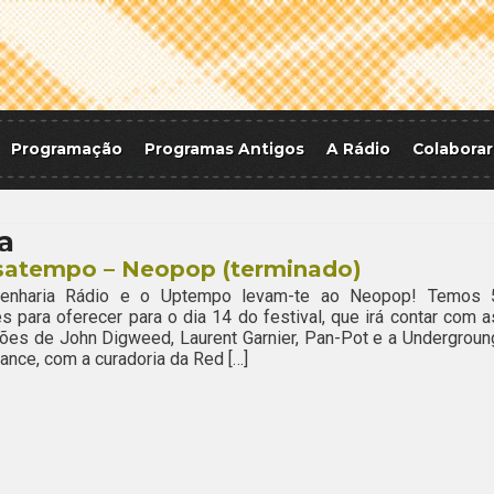
Programação
Programas Antigos
A Rádio
Colaborar
a
satempo – Neopop (terminado)
enharia Rádio e o Uptempo levam-te ao Neopop! Temos 
es para oferecer para o dia 14 do festival, que irá contar com a
ões de John Digweed, Laurent Garnier, Pan-Pot e a Undergroun
ance, com a curadoria da Red […]