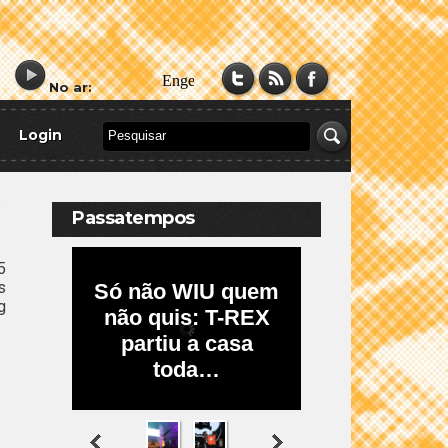
No ar:
Login
Passatempos
5
s
g