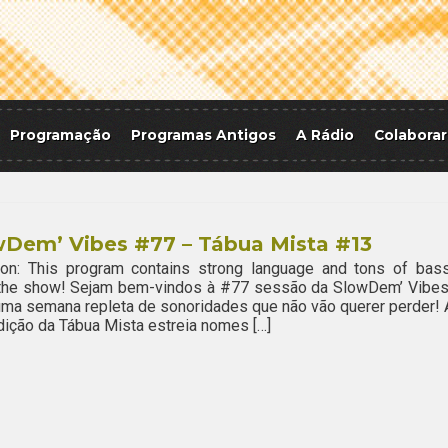
Programação
Programas Antigos
A Rádio
Colaborar
wDem’ Vibes #77 – Tábua Mista #13
ion: This program contains strong language and tons of bass
 the show! Sejam bem-vindos à #77 sessão da SlowDem’ Vibes
ma semana repleta de sonoridades que não vão querer perder! 
ição da Tábua Mista estreia nomes […]