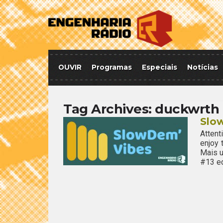
OUVIR
Programas
Especiais
Notícias
Tag Archives:
duckwrth
Slo
Attent
enjoy
Mais u
#13 ed