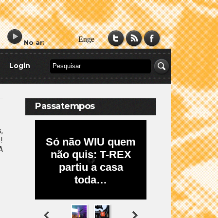
No ar:
Login
Passatempos
,
!
A