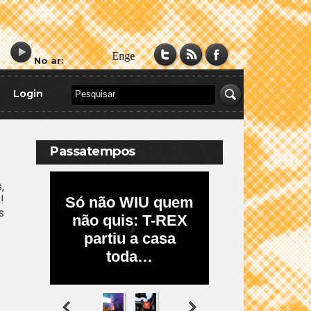
No ar:
Login
Passatempos
,
!
s