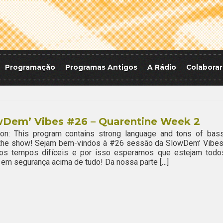
Programação
Programas Antigos
A Rádio
Colaborar
wDem’ Vibes #26 – Quarentine Week 2
ion: This program contains strong language and tons of bass
 the show! Sejam bem-vindos à #26 sessão da SlowDem’ Vibes
os tempos difíceis e por isso esperamos que estejam todo
em segurança acima de tudo! Da nossa parte […]