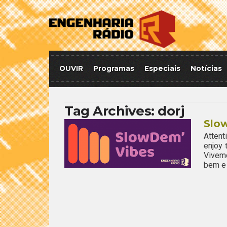
OUVIR
Programas
Especiais
Notícias
Tag Archives:
dorj
Slo
Attent
enjoy
Vivem
bem e 