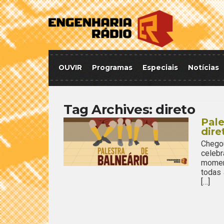
OUVIR
Programas
Especiais
Notícias
Tag Archives:
direto
Pale
dire
Chego
celeb
momen
todas
[…]