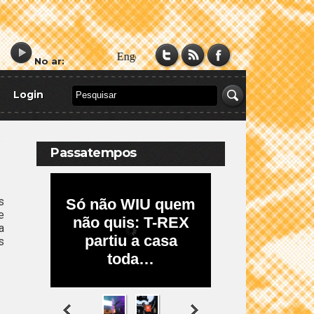
No ar:
Login
Passatempos
s
e
a
s